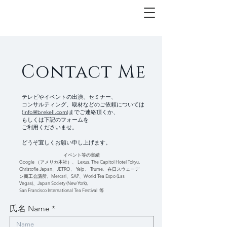
Contact Me
テレビやイベントの出演、セミナー、
コンサルティング、取材などのご依頼については
(
info@brekell.com
)までご連絡頂くか、
もしくは下記のフォームを
ご利用くださいませ。
どうぞ宜しくお願い申し上げます。
イベント等の実績
Google （アメリカ本社）、 Lexus, The Capitol Hotel Tokyu,
Christofle Japan、JETRO、 Yelp、 Trume、在日スウェーデ
ン商工会議所、Mercari、SAP、
World Tea Expo (Las
Vegas)、Japan Society (New York),
San Francisco International Tea Festival 等
氏名 Name